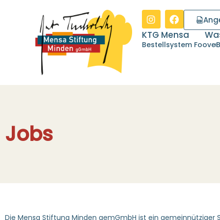
springen
Ang
KTG Mensa
Was
Bestellsystem Foove
B
Jobs
Die Mensa Stiftung Minden gemGmbH ist ein gemeinnütziger Sch