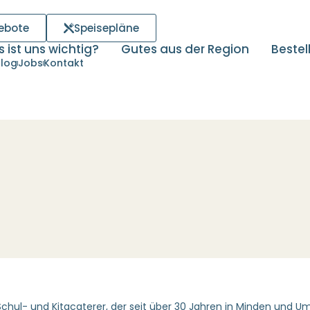
ebote
Speisepläne
 ist uns wichtig?
Gutes aus der Region
Bestel
log
Jobs
Kontakt
ul- und Kitacaterer, der seit über 30 Jahren in Minden und Um